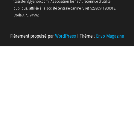
tccerstein@yahoo.com. Association loi 1901, reconnue d'utilité
publique, affiliée à la société centrale canine. Siret 52820541200018.
Code APE 9499Z
Fièrement propulsé par
WordPress
|
Thème :
Envo Magazine