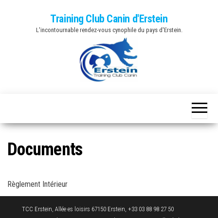
Skip
Training Club Canin d'Erstein
to
L'incontournable rendez-vous cynophile du pays d'Erstein.
the
content
Documents
Règlement Intérieur
TCC Erstein, Allée es loisirs 67150 Erstein, +33 03 88 98 27 50