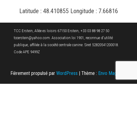
Latitude : 48.410855 Longitude : 7.66816
TCC Erstein, Allée es loisirs 67150 Erstein, +33 03 88 98 27 50
tccerstein@yahoo.com. Association loi 1901, reconnue d'utilité
publique, affiliée à la société centrale canine. Siret 52820541200018.
Code APE 9499Z
Fièrement propulsé par
WordPress
|
Thème :
Envo Magazine